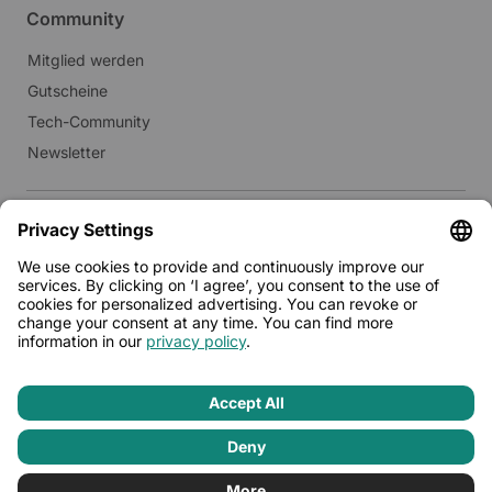
Community
Mitglied werden
Gutscheine
Tech-Community
Newsletter
Real Estate
Vermieten an Limehome
Presse
© 2026 - Limehome GmbH
Datenschutz
AGB