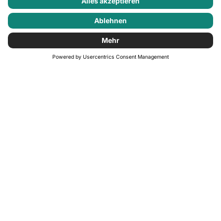
Unsere Standorte
Entdecke die Vielfalt unserer Standorte in ganz Europa. Von
lebendigen Metropolen bis zu charmanten Kleinstädten – alle
Limehomes liegen in bester Lage und sind optimal an den
öffentlichen Nahverkehr angebunden. Ob für einen kurzen
Städtetrip oder einen längeren Aufenthalt: Finde den Ort, der
zu dir passt.